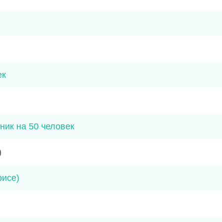
ек
ик на 50 человек
)
фисе)