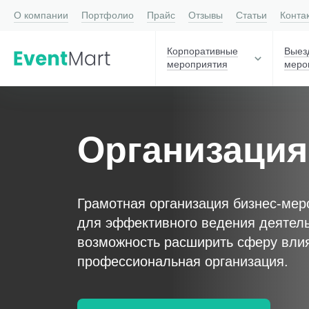
О компании
Портфолио
Прайс
Отзывы
Статьи
Конта
Корпоративные
Выез
мероприятия
меро
Организация
Грамотная организация бизнес-мер
для эффективного ведения деятель
возможность расширить сферу вли
профессиональная организация.