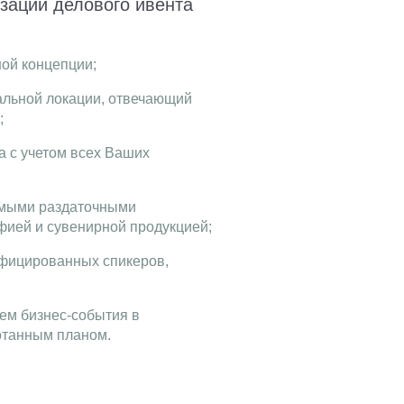
зации делового ивента
ой концепции;
альной локации, отвечающий
;
а с учетом всех Ваших
имыми раздаточными
фией и сувенирной продукцией;
фицированных спикеров,
ем бизнес-события в
отанным планом.