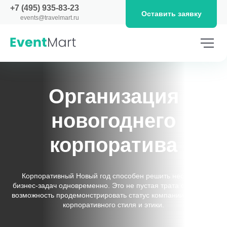
+7 (495) 935-83-23
Оставить заявку
events@travelmart.ru
Организация
новогоднего
корпоратива
Корпоративный Новый год способен решить несколько
бизнес-задач одновременно. Это не пустая трата средств, а
возможность продемонстрировать статус компании, наличие
корпоративного стиля и этики.