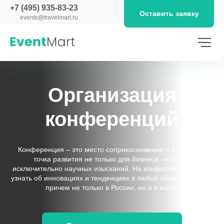
+7 (495) 935-83-23
Оставить заявку
events@travelmart.ru
Организация
конференций
Конференция – это место соприкосновения и отправная
точка развития не только для бизнеса, но и для
исключительно научных изысканий. На конференции можно
узнать об инновациях и тенденциях в любой области знаний,
причем не только в России, но и в мире.