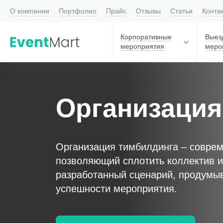
О компании
Портфолио
Прайс
Отзывы
Статьи
Конта
Корпоративные
Выез
мероприятия
меро
Организация
Организация тимбилдинга – совре
позволяющий сплотить коллектив и
разработанный сценарий, продумыв
успешности мероприятия.