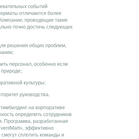
екательных событий
 форматы отличаются более
Компании, проводящие такие
ально точно достичь следующих
для решения общих проблем,
пании;
зить персонал, особенно если
 природе;
ративной культуры;
торитет руководства.
тимбилдинг на корпоративе
жность определить сотрудников
и. Программа, разработанная
EventMart», эффективно
 смогут сплотить команды и