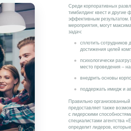
Среди корпоративных развл
тимбилдинг квест и другие
эффективным результатом. 
мероприятия, могут максим
задач:
сплотить сотрудников 
достижения целей ком
психологически разгру
место проведения – на
внедрить основы корпо
поддержать имидж и ав
Правильно организованный 
предоставляет также возмо
с лидерскими способностям
специалистами агентства «
определит лидеров, которые