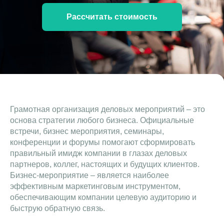
Рассчитать стоимость
Грамотная организация деловых мероприятий – это
основа стратегии любого бизнеса. Официальные
встречи, бизнес мероприятия, семинары,
конференции и форумы помогают сформировать
правильный имидж компании в глазах деловых
партнеров, коллег, настоящих и будущих клиентов.
Бизнес-мероприятие – является наиболее
эффективным маркетинговым инструментом,
обеспечивающим компании целевую аудиторию и
быструю обратную связь.