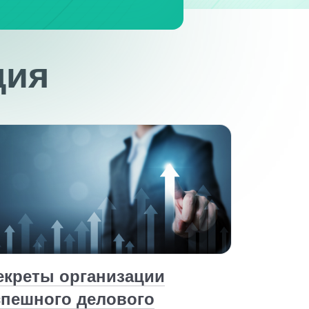
ция
екреты организации
спешного делового