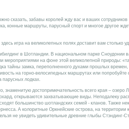
но сказать, забавы королей жду вас и ваших сотрудников 
ука, конные маршруты, парусный спорт и многое другое жде
 здесь игра на великолепных полях доставит вам столько у
билдинг в Шотландии. В национальном парке Сноудонии ва
и мероприятиями на фоне этой великолепной природы: «та
дка тайны замка, переполненного духами прошлых времен,
ивость на горно-велосипедных маршрутах или попробуйте с
а парусных лодках.
то, знаменитую достопримечательность всего края – озеро Л
Урхард, открываются захватывающие виды. Неподалеку рас
исходят большинство шотландских семей - кланов. Также не
несса. А колоритные Оркнейские острова, на территории 
ельзя не увидеть удивительные древние глыбы Стэндинг-Ст