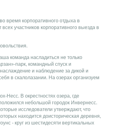
во время корпоративного отдыха в
т всех участников корпоративного выезда в
довольствия.
ша команда насладиться не только
рзан»-парк, командный спуск и
 наслаждение и наблюдение за дикой и
ебя в скалолазании. На озерах организуем
ох-Несс. В окрестностях озера, где
положился небольшой городок Инвернесс.
которые исследователи утверждают, что
которых находится доисторическая деревня,
оунс - круг из шестидесяти вертикальных