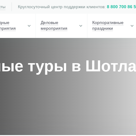
кты
Круглосуточный центр поддержки клиентов:
8 800 700 86 
дные
Деловые
Корпоративные
приятия
мероприятия
праздники
ные туры в Шотл