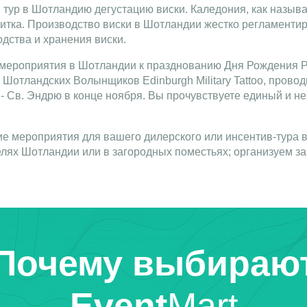
тур в Шотландию дегустацию виски. Каледония, как назыв
питка. Производство виски в Шотландии жестко регламенти
дства и хранения виски.
мероприятия в Шотландии к празднованию Дня Рождения Р
отландских Волынщиков Edinburgh Military Tattoo, провод
- Св. Эндрю в конце ноября. Вы прочувствуете единый и 
ие мероприятия для вашего дилерского или инсентив-тура
лях Шотландии или в загородных поместьях; организуем 
Почему выбираю
Event
Mart