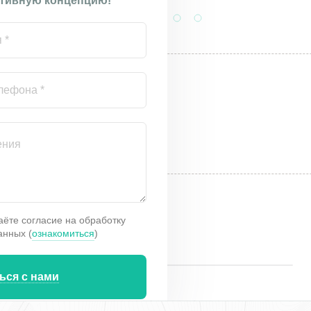
тивную концепцию!
аёте согласие на обработку
анных (
ознакомиться
)
ься с нами