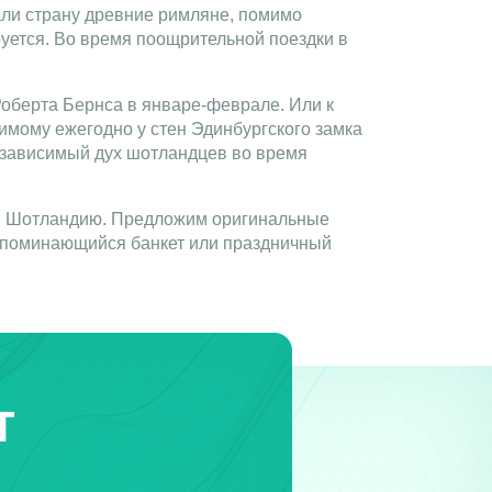
али страну древние римляне, помимо
руется. Во время поощрительной поездки в
оберта Бернса в январе-феврале. Или к
имому ежегодно у стен Эдинбургского замка
независимый дух шотландцев во время
 в Шотландию. Предложим оригинальные
запоминающийся банкет или праздничный
т