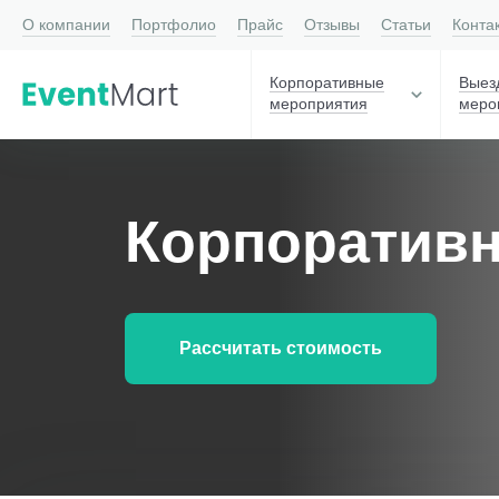
О компании
Портфолио
Прайс
Отзывы
Статьи
Конта
Корпоративные
Выез
мероприятия
меро
Корпоратив
Рассчитать стоимость